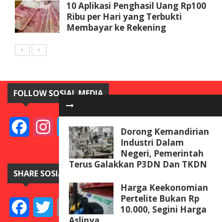
10 Aplikasi Penghasil Uang Rp100
Ribu per Hari yang Terbukti
Membayar ke Rekening
FOLLOW SOSIAL MEDIA
Facebook
Instagram
Twitter
YouTube
Dorong Kemandirian
Industri Dalam
Negeri, Pemerintah
Terus Galakkan P3DN Dan TKDN
SHARE SOSIAL MEDIA
Harga Keekonomian
Pertelite Bukan Rp
Facebook
Twitter
Email
Telegram
Line
Messenger
Gmail
WeCha
10.000, Segini Harga
Aslinya