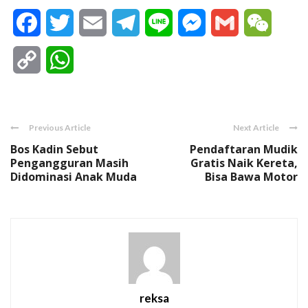
Facebook
Twitter
Email
Telegram
Line
Messenger
Gmail
WeCha
Copy
WhatsApp
Link
Previous Article
Next Article
Bos Kadin Sebut
Pendaftaran Mudik
Pengangguran Masih
Gratis Naik Kereta,
Didominasi Anak Muda
Bisa Bawa Motor
reksa