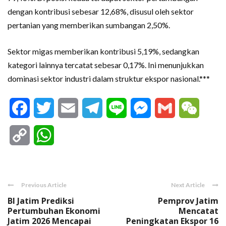
dengan kontribusi sebesar 12,68%, disusul oleh sektor
pertanian yang memberikan sumbangan 2,50%.
Sektor migas memberikan kontribusi 5,19%, sedangkan
kategori lainnya tercatat sebesar 0,17%. Ini menunjukkan
dominasi sektor industri dalam struktur ekspor nasional.***
Facebook
Twitter
Email
Telegram
Line
Messenger
Gmail
WeCha
Copy
WhatsApp
Link
Previous Article
Next Article
BI Jatim Prediksi
Pemprov Jatim
Pertumbuhan Ekonomi
Mencatat
Jatim 2026 Mencapai
Peningkatan Ekspor 16