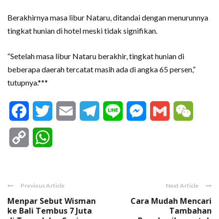
Berakhirnya masa libur Nataru, ditandai dengan menurunnya
tingkat hunian di hotel meski tidak signifikan.
“Setelah masa libur Nataru berakhir, tingkat hunian di
beberapa daerah tercatat masih ada di angka 65 persen,”
tutupnya.***
Facebook
Twitter
Email
Telegram
Line
Messenger
Gmail
WeCha
Copy
WhatsApp
Link
Previous Article
Next Article
Menpar Sebut Wisman
Cara Mudah Mencari
ke Bali Tembus 7 Juta
Tambahan