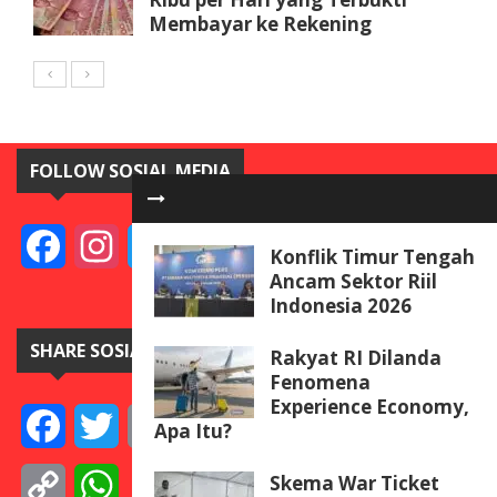
Membayar ke Rekening
FOLLOW SOSIAL MEDIA
Facebook
Instagram
Twitter
YouTube
Konflik Timur Tengah
Ancam Sektor Riil
Indonesia 2026
SHARE SOSIAL MEDIA
Rakyat RI Dilanda
Fenomena
Experience Economy,
Facebook
Twitter
Email
Telegram
Line
Messenger
Gmail
WeCha
Apa Itu?
Skema War Ticket
Copy
WhatsApp