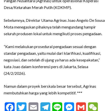
Pangan Nusantara (Agrinas) untuk operasional Koperasi
Desa/Kelurahan Merah Putih (KDKMP).
Sebelumnya, Direktur Utama Agrinas Joao Angelo De Sousa
Mota menegaskan pihaknya telah mengundang hampir
seluruh produsen lokal untuk mengikuti proses pengadaan.
“Kami melakukan prosedural pengadaan sesuai dengan
standar pengadaan, yaitu mulai dari klarifikasi, kualifikasi,
negosiasi, dan setelah di ujung ya harus ada kesepakatan,”
kata Joao dalam konferensi pers di Jakarta, Selasa
(24/2/2026).
Namun dalam proyek berskala besar tersebut, Agrinas
membutuhkan harga yang lebih kompetitif. ***
Facebook
Twitter
Email
Telegram
Line
Messenger
Gmail
WeCha