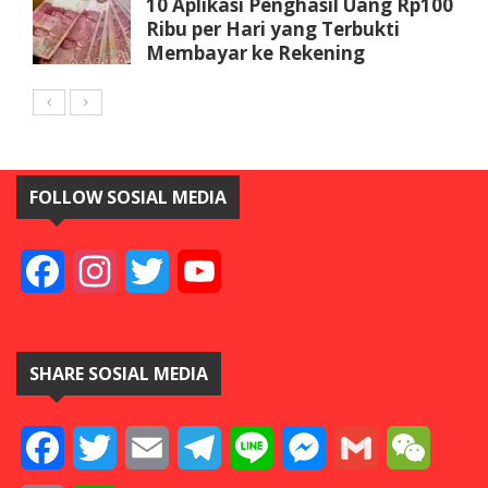
10 Aplikasi Penghasil Uang Rp100
Ribu per Hari yang Terbukti
Membayar ke Rekening
FOLLOW SOSIAL MEDIA
Facebook
Instagram
Twitter
YouTube
SHARE SOSIAL MEDIA
Facebook
Twitter
Email
Telegram
Line
Messenger
Gmail
WeCha