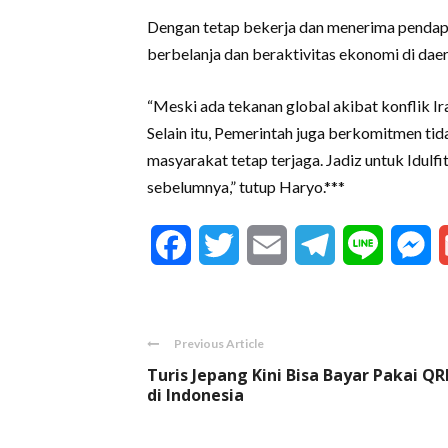
Dengan tetap bekerja dan menerima pendapa
berbelanja dan beraktivitas ekonomi di daer
“Meski ada tekanan global akibat konflik Ir
Selain itu, Pemerintah juga berkomitmen tid
masyarakat tetap terjaga. Jadiz untuk Idulfit
sebelumnya,” tutup Haryo.***
Facebook
Twitter
Email
Telegram
Line
M
Previous Article
Turis Jepang Kini Bisa Bayar Pakai QR
di Indonesia