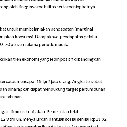
rong oleh tingginya mobilitas serta meningkatnya
rakat untuk membelanjakan pendapatan (marginal
lonjakan konsumsi. Dampaknya, pendapatan pelaku
–70 persen selama periode mudik.
sikan tren ekonomi yang lebih positif dibandingkan
 tercatat mencapai 154,62 juta orang. Angka tersebut
i dan diharapkan dapat mendukung target pertumbuhan
ara tahunan.
gai stimulus kebijakan. Pemerintah telah
12,8 triliun, menyalurkan bantuan sosial senilai Rp11,92
manfaat, serta memberikan diskon tarif transportasi