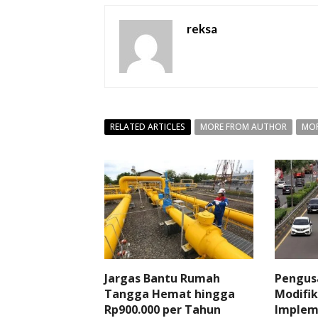
reksa
RELATED ARTICLES
MORE FROM AUTHOR
MOR
Jargas Bantu Rumah
Pengus
Tangga Hemat hingga
Modifik
Rp900.000 per Tahun
Implem