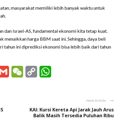
tan, masyarakat memiliki lebih banyak waktu untuk
ah.
an dan Israel-AS, fundamental ekonomi kita tetap kuat.
ak menaikkan harga BBM saat ini. Sehingga, daya beli
ri tahun ini diprediksi ekonomi bisa lebih baik dari tahun
essenger
Gmail
WeChat
Copy
WhatsApp
Link
Next Article
IS
KAI: Kursi Kereta Api Jarak Jauh Arus
Balik Masih Tersedia Puluhan Ribu