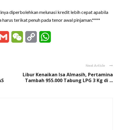
nya diperbolehkan melunasi kredit lebih cepat apabila
harus terikat penuh pada tenor awal pinjaman.****
essenger
Gmail
WeChat
Copy
WhatsApp
Link
Next Article
Libur Kenaikan Isa Almasih, Pertamina
AS
Tambah 955.000 Tabung LPG 3 Kg di ...