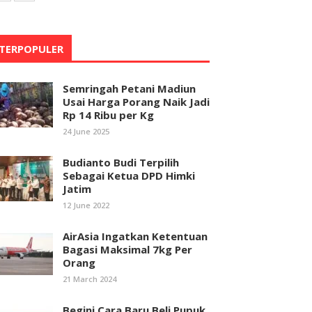
TERPOPULER
Semringah Petani Madiun
Usai Harga Porang Naik Jadi
Rp 14 Ribu per Kg
24 June 2025
Budianto Budi Terpilih
Sebagai Ketua DPD Himki
Jatim
12 June 2022
AirAsia Ingatkan Ketentuan
Bagasi Maksimal 7kg Per
Orang
21 March 2024
Begini Cara Baru Beli Pupuk