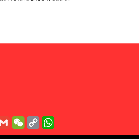
essenger
Gmail
WeChat
Copy
WhatsApp
Link