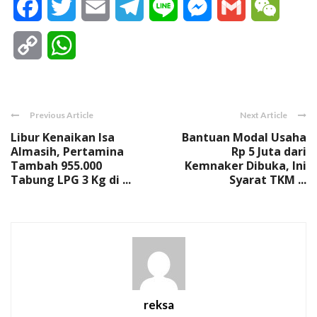
Facebook
Twitter
Email
Telegram
Line
Messenger
Gmail
WeCha
Copy
WhatsApp
Link
Previous Article
Next Article
Libur Kenaikan Isa
Bantuan Modal Usaha
Almasih, Pertamina
Rp 5 Juta dari
Tambah 955.000
Kemnaker Dibuka, Ini
Tabung LPG 3 Kg di ...
Syarat TKM ...
reksa