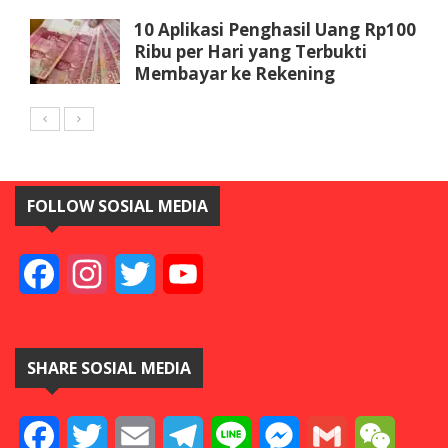
10 Aplikasi Penghasil Uang Rp100
Ribu per Hari yang Terbukti
Membayar ke Rekening
FOLLOW SOSIAL MEDIA
Facebook
Instagram
Twitter
YouTube
SHARE SOSIAL MEDIA
Facebook
Twitter
Email
Telegram
Line
Messenger
Gmail
WeCha