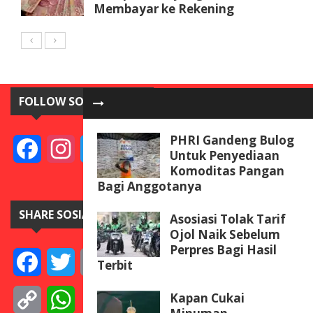
Membayar ke Rekening
FOLLOW SOSIAL MEDIA
PHRI Gandeng Bulog
Facebook
Instagram
Twitter
YouTube
Untuk Penyediaan
Komoditas Pangan
Bagi Anggotanya
SHARE SOSIAL MEDIA
Asosiasi Tolak Tarif
Ojol Naik Sebelum
Perpres Bagi Hasil
Facebook
Twitter
Email
Telegram
Line
Messenger
Gmail
WeCha
Terbit
Kapan Cukai
Copy
WhatsApp