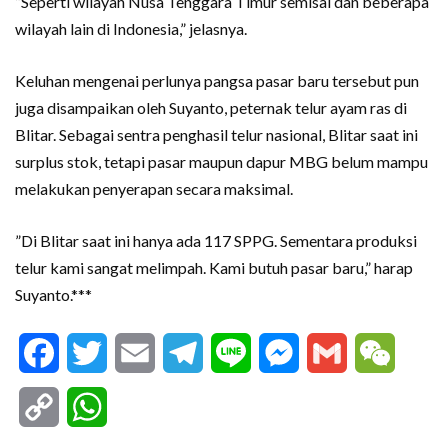
”Seperti wilayah Nusa Tenggara Timur semisal dan beberapa
wilayah lain di Indonesia,” jelasnya.
Keluhan mengenai perlunya pangsa pasar baru tersebut pun
juga disampaikan oleh Suyanto, peternak telur ayam ras di
Blitar. Sebagai sentra penghasil telur nasional, Blitar saat ini
surplus stok, tetapi pasar maupun dapur MBG belum mampu
melakukan penyerapan secara maksimal.
”Di Blitar saat ini hanya ada 117 SPPG. Sementara produksi
telur kami sangat melimpah. Kami butuh pasar baru,” harap
Suyanto.***
Facebook
Twitter
Email
Telegram
Line
Messenger
Gmail
WeCha
Copy
WhatsApp
Link