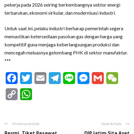
pekerja pada 2026 seiring berkembangnya sektor energi
terbarukan, ekonomi sirkular, dan modernisasi industri.
Untuk saat ini, pelaku industri berharap pemerintah segera
memastikan ketersediaan pasokan gas dengan harga yang
kompetitif guna menjaga keberlangsungan produksi dan
mencegah meluasnya gelombang PHK di sektor manufaktur.
***
Facebook
Twitter
Email
Telegram
Line
Messenger
Gmail
WeCha
Copy
WhatsApp
Link
Previous Article
Next Article
Resmi, Tiket Pesawat
DJP Jatim Sita Aset