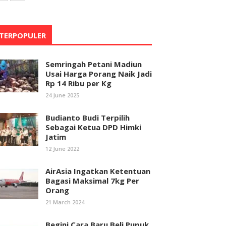
TERPOPULER
Semringah Petani Madiun
Usai Harga Porang Naik Jadi
Rp 14 Ribu per Kg
24 June 2025
Budianto Budi Terpilih
Sebagai Ketua DPD Himki
Jatim
12 June 2022
AirAsia Ingatkan Ketentuan
Bagasi Maksimal 7kg Per
Orang
21 March 2024
Begini Cara Baru Beli Pupuk