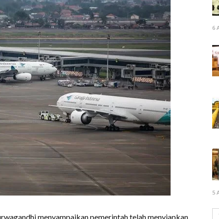
6 
5 
rwagandhi menyampaikan pemerintah telah menyiapkan