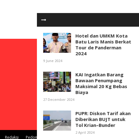
Hotel dan UMKM Kota
Batu Laris Manis Berkat
Tour de Panderman
2024
9 June 2024
KAI Ingatkan Barang
Bawaan Penumpang
Maksimal 20 Kg Bebas
Biaya
27 December 2024
PUPR: Diskon Tarif akan
Diberikan BUJT untuk
Tol Krian–Bunder
2 April 2024
Redaksi
Pedoman Media Siber
Kontak Kami