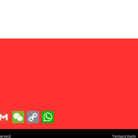
essenger
Gmail
WeChat
Copy
WhatsApp
Link
served.
Tentang Kami