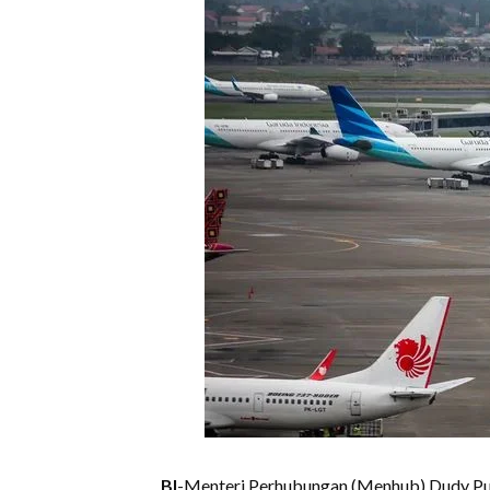
BI
-Menteri Perhubungan (Menhub) Dudy Pu