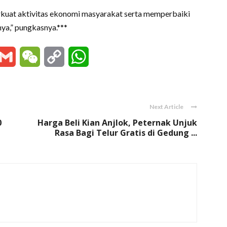
rkuat aktivitas ekonomi masyarakat serta memperbaiki
nya,” pungkasnya.***
essenger
Gmail
WeChat
Copy
WhatsApp
Link
Next Article
0
Harga Beli Kian Anjlok, Peternak Unjuk
Rasa Bagi Telur Gratis di Gedung ...