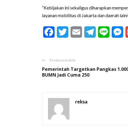
“Kebijakan ini sekaligus diharapkan mempe
layanan mobilitas di Jakarta dan daerah lain
Facebook
Twitter
Email
Telegram
Line
M
Previous Article
Pemerintah Targetkan Pangkas 1.00
BUMN Jadi Cuma 250
reksa