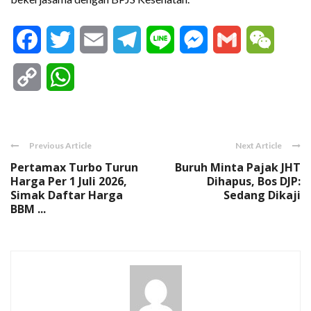
Facebook
Twitter
Email
Telegram
Line
Messenger
Gmail
WeCha
Copy
WhatsApp
Link
Previous Article
Next Article
Pertamax Turbo Turun
Buruh Minta Pajak JHT
Harga Per 1 Juli 2026,
Dihapus, Bos DJP:
Simak Daftar Harga
Sedang Dikaji
BBM ...