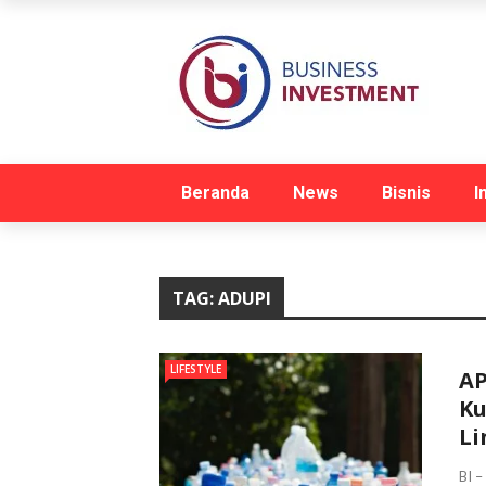
Beranda
News
Bisnis
I
TAG:
ADUPI
LIFESTYLE
AP
Ku
Li
BI –