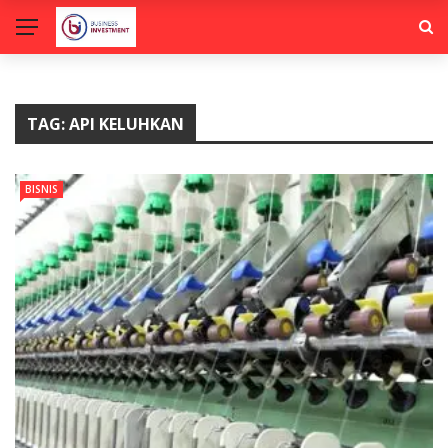
TAG:
API KELUHKAN
BISNIS