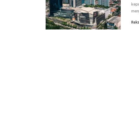
kepu
menj
Rek