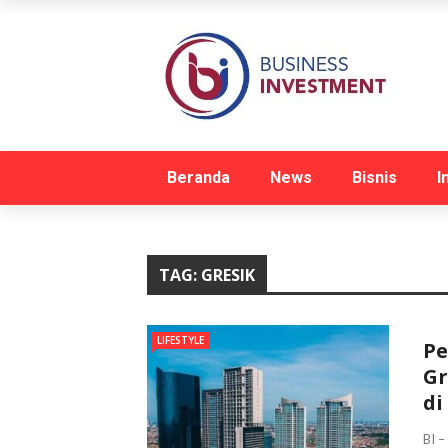
Beranda
News
Bisnis
I
TAG:
GRESIK
LIFESTYLE
Pe
Gr
di
BI –