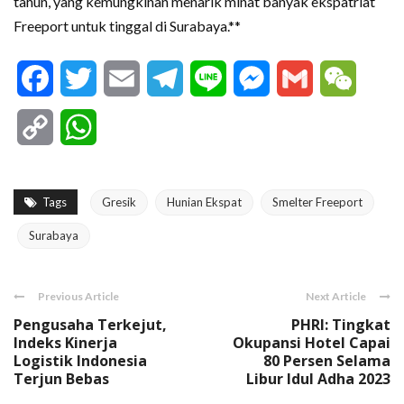
tahun, yang kemungkinan menarik minat banyak ekspatriat
Freeport untuk tinggal di Surabaya.**
Facebook
Twitter
Email
Telegram
Line
Messenger
Gmail
WeCha
Copy
WhatsApp
Link
Tags
Gresik
Hunian Ekspat
Smelter Freeport
Surabaya
Previous Article
Next Article
Pengusaha Terkejut,
PHRI: Tingkat
Indeks Kinerja
Okupansi Hotel Capai
Logistik Indonesia
80 Persen Selama
Terjun Bebas
Libur Idul Adha 2023