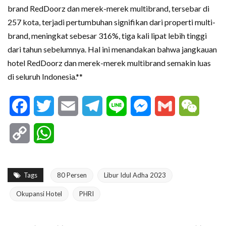
brand RedDoorz dan merek-merek multibrand, tersebar di
257 kota, terjadi pertumbuhan signifikan dari properti multi-
brand, meningkat sebesar 316%, tiga kali lipat lebih tinggi
dari tahun sebelumnya. Hal ini menandakan bahwa jangkauan
hotel RedDoorz dan merek-merek multibrand semakin luas
di seluruh Indonesia.**
Facebook
Twitter
Email
Telegram
Line
Messenger
Gmail
WeCha
Copy
WhatsApp
Link
Tags
80 Persen
Libur Idul Adha 2023
Okupansi Hotel
PHRI