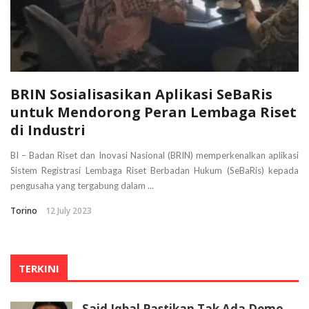
BRIN Sosialisasikan Aplikasi SeBaRis
untuk Mendorong Peran Lembaga Riset
di Industri
BI – Badan Riset dan Inovasi Nasional (BRIN) memperkenalkan aplikasi
Sistem Registrasi Lembaga Riset Berbadan Hukum (SeBaRis) kepada
pengusaha yang tergabung dalam ...
Torino
12 July 2023
TERKINI
Said Iqbal Pastikan Tak Ada Demo