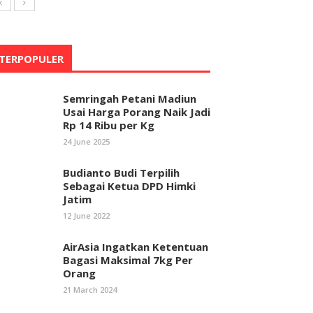
TERPOPULER
Semringah Petani Madiun
Usai Harga Porang Naik Jadi
Rp 14 Ribu per Kg
24 June 2025
Budianto Budi Terpilih
Sebagai Ketua DPD Himki
Jatim
12 June 2022
AirAsia Ingatkan Ketentuan
Bagasi Maksimal 7kg Per
Orang
21 March 2024