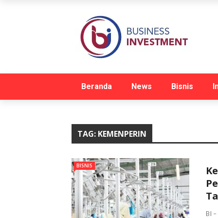
Beranda
News
Bisnis
I
TAG:
KEMENPERIN
BISNIS
Ke
Pe
Ta
BI –