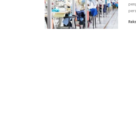
peng
pers
Rek