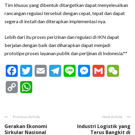
Tim khusus yang dibentuk ditargetkan dapat menyelesaikan
rancangan regulasi tersebut dengan cepat, tepat dan dapat
segera di install dan diterapkan implementasi nya.
Lebih dari itu proses perizinan dan regulasi di IKN dapat
berjalan dengan baik dan diharapkan dapat menjadi
prototipe proses layanan publik dan perijinan di Indonesia.**
Facebook
Twitter
Email
Telegram
Line
Messenger
Gmail
WeCha
Copy
WhatsApp
Link
Previous Article
Next Article
Gerakan Ekonomi
Industri Logistik yang
Sirkular Nasional
Terus Bangkit di