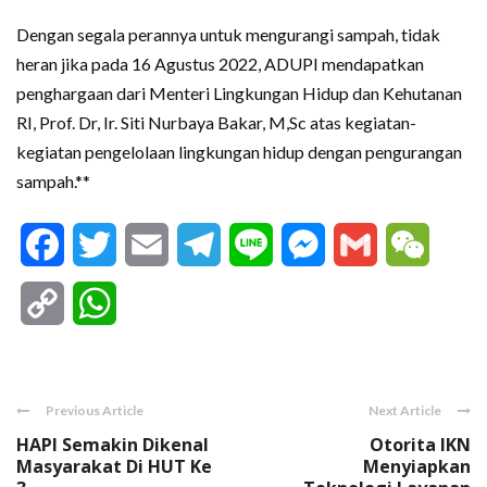
Dengan segala perannya untuk mengurangi sampah, tidak
heran jika pada 16 Agustus 2022, ADUPI mendapatkan
penghargaan dari Menteri Lingkungan Hidup dan Kehutanan
RI, Prof. Dr, Ir. Siti Nurbaya Bakar, M,Sc atas kegiatan-
kegiatan pengelolaan lingkungan hidup dengan pengurangan
sampah.**
Facebook
Twitter
Email
Telegram
Line
Messenger
Gmail
WeCha
Copy
WhatsApp
Link
Previous Article
Next Article
HAPI Semakin Dikenal
Otorita IKN
Masyarakat Di HUT Ke
Menyiapkan