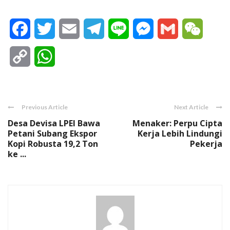
Facebook
Twitter
Email
Telegram
Line
Messenger
Gmail
WeCha
Copy
WhatsApp
Link
Previous Article
Next Article
Desa Devisa LPEI Bawa
Menaker: Perpu Cipta
Petani Subang Ekspor
Kerja Lebih Lindungi
Kopi Robusta 19,2 Ton
Pekerja
ke ...