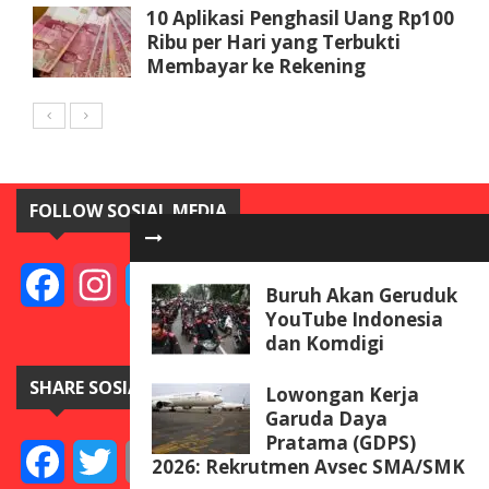
10 Aplikasi Penghasil Uang Rp100
Ribu per Hari yang Terbukti
Membayar ke Rekening
FOLLOW SOSIAL MEDIA
Facebook
Instagram
Twitter
YouTube
Buruh Akan Geruduk
YouTube Indonesia
dan Komdigi
SHARE SOSIAL MEDIA
Lowongan Kerja
Garuda Daya
Pratama (GDPS)
Facebook
Twitter
Email
Telegram
Line
Messenger
Gmail
WeCha
2026: Rekrutmen Avsec SMA/SMK