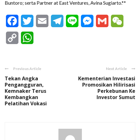
Buntoro; serta Partner at East Ventures, Avina Sugiarto.**
Facebook
Twitter
Email
Telegram
Line
Messenger
Gmail
WeCha
Copy
WhatsApp
Link
Previous Article
Next Article
Tekan Angka
Kementerian Investasi
Pengangguran,
Promosikan Hilirisasi
Kemnaker Terus
Perkebunan Ke
Kembangkan
Investor Sumut
Pelatihan Vokasi