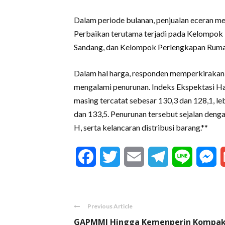
Dalam periode bulanan, penjualan eceran m
Perbaikan terutama terjadi pada Kelompok
Sandang, dan Kelompok Perlengkapan Ruma
Dalam hal harga, responden memperkirakan 
mengalami penurunan. Indeks Ekspektasi H
masing tercatat sebesar 130,3 dan 128,1, l
dan 133,5. Penurunan tersebut sejalan deng
H, serta kelancaran distribusi barang.**
Facebook
Twitter
Email
Telegram
Line
M
Previous Article
GAPMMI Hingga Kemenperin Kompa