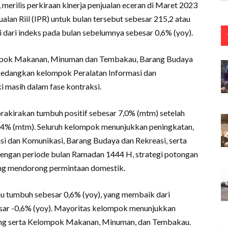
 merilis perkiraan kinerja penjualan eceran di Maret 2023
alan Riil (IPR) untuk bulan tersebut sebesar 215,2 atau
i dari indeks pada bulan sebelumnya sebesar 0,6% (yoy).
ompok Makanan, Minuman dan Tembakau, Barang Budaya
sedangkan kelompok Peralatan Informasi dan
 masih dalam fase kontraksi.
prakirakan tumbuh positif sebesar 7,0% (mtm) setelah
,4% (mtm). Seluruh kelompok menunjukkan peningkatan,
i dan Komunikasi, Barang Budaya dan Rekreasi, serta
ngan periode bulan Ramadan 1444 H, strategi potongan
 yang mendorong permintaan domestik.
au tumbuh sebesar 0,6% (yoy), yang membaik dari
sar -0,6% (yoy). Mayoritas kelompok menunjukkan
ng serta Kelompok Makanan, Minuman, dan Tembakau.