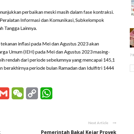
enunjukkan perbaikan meski masih dalam fase kontraksi.
 Peralatan Informasi dan Komunikasi, Subkelompok
h Tangga Lainnya.
tekanan inflasi pada Mei dan Agustus 2023 akan
arga Umum (IEH) pada Mei dan Agustus 2023 masing-
7 
ebih rendah dari periode sebelumnya yang mencapai 145,1
an berakhirnya periode bulan Ramadan dan Idulfitri 1444
essenger
Gmail
WeChat
Copy
WhatsApp
Link
Next Article
k
Pemerintah Bakal Kejar Proyek