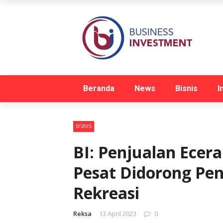
Beranda
News
Bisnis
I
BISNIS
BI: Penjualan Ece
Pesat Didorong Pe
Rekreasi
Reksa
13 April 2023
0