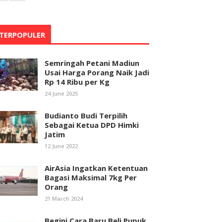
TERPOPULER
Semringah Petani Madiun
Usai Harga Porang Naik Jadi
Rp 14 Ribu per Kg
24 June 2025
Budianto Budi Terpilih
Sebagai Ketua DPD Himki
Jatim
12 June 2022
AirAsia Ingatkan Ketentuan
Bagasi Maksimal 7kg Per
Orang
21 March 2024
Begini Cara Baru Beli Pupuk