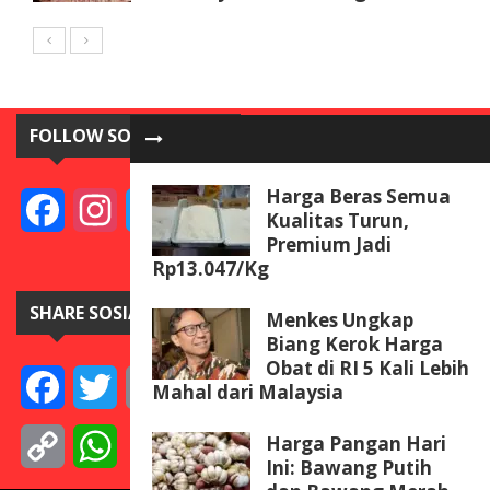
FOLLOW SOSIAL MEDIA
Harga Beras Semua
Facebook
Instagram
Twitter
YouTube
Kualitas Turun,
Premium Jadi
Rp13.047/Kg
SHARE SOSIAL MEDIA
Menkes Ungkap
Biang Kerok Harga
Obat di RI 5 Kali Lebih
Facebook
Twitter
Email
Telegram
Line
Messenger
Gmail
WeCha
Mahal dari Malaysia
Harga Pangan Hari
Copy
WhatsApp
Ini: Bawang Putih
Link