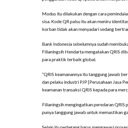
Modus itu dilakukan dengan cara pemindai
sisa. Kode QR palsu itu akan meniru identitas
korban tidak akan menyadari sedang bertra
Bank Indonesia sebelumnya sudah membuka s
Filianingsih Hendarta mengatakan QRIS dib
para praktik terbaik global.
“QRIS keamanannya itu tanggung jawab bers
dan pelaku industri PJP [Perusahaan Jasa Pen
keamanan transaksi QRIS kepada para mercha
Filianingsih mengingatkan peredaran QRIS 
punya tanggung jawab untuk memastikan g
Selain itu pedagang harus mengawasi proses