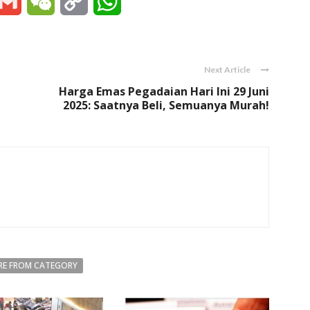
essenger
Gmail
WeChat
Copy
WhatsApp
Link
Next Article
Harga Emas Pegadaian Hari Ini 29 Juni
2025: Saatnya Beli, Semuanya Murah!
E FROM CATEGORY