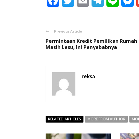
Facebook
Twitter
Email
Telegram
Line
M
Previous Article
Permintaan Kredit Pemilikan Rumah
Masih Lesu, Ini Penyebabnya
reksa
RELATED ARTICLES
MORE FROM AUTHOR
MOR