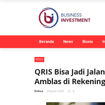
Beranda
News
Bisnis
I
BISNIS
QRIS Bisa Jadi Jala
Amblas di Rekenin
Reksa
29 June 2025
0