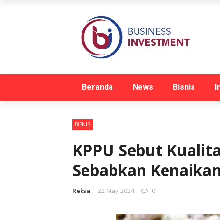
Beranda
News
Bisnis
I
BISNIS
KPPU Sebut Kualit
Sebabkan Kenaika
Reksa
22 May 2024
0