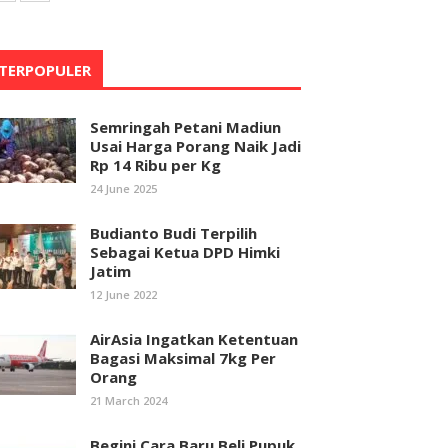
TERPOPULER
Semringah Petani Madiun
Usai Harga Porang Naik Jadi
Rp 14 Ribu per Kg
24 June 2025
Budianto Budi Terpilih
Sebagai Ketua DPD Himki
Jatim
12 June 2022
AirAsia Ingatkan Ketentuan
Bagasi Maksimal 7kg Per
Orang
21 March 2024
Begini Cara Baru Beli Pupuk