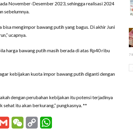
n pada November-Desember 2023, sehingga realisasi 2024
hun sebelumnya.
a bisa mengimpor bawang putih yang bagus. Di akhir Juni
un,” ucapnya.
la harga bawang putih masih berada di atas Rp40 ribu
7 
agar kebijakan kuota impor bawang putih diganti dengan
akah dengan perubahan kebijakan itu potensi terjadinya
 sehat itu akan berkurang,” pungkasnya. **
essenger
Gmail
WeChat
Copy
WhatsApp