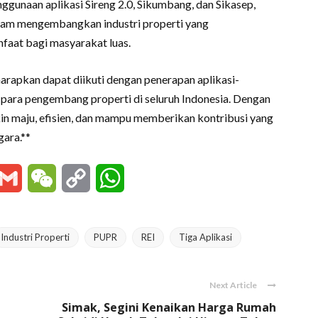
ggunaan aplikasi Sireng 2.0, Sikumbang, dan Sikasep,
alam mengembangkan industri properti yang
nfaat bagi masyarakat luas.
arapkan dapat diikuti dengan penerapan aplikasi-
i para pengembang properti di seluruh Indonesia. Dengan
in maju, efisien, dan mampu memberikan kontribusi yang
ara.**
essenger
Gmail
WeChat
Copy
WhatsApp
Link
Industri Properti
PUPR
REI
Tiga Aplikasi
Next Article
Simak, Segini Kenaikan Harga Rumah