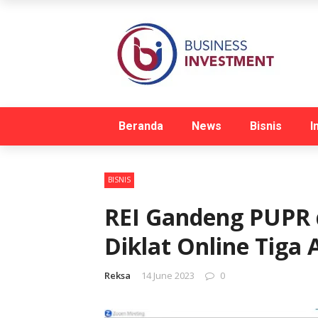
Beranda
News
Bisnis
I
BISNIS
REI Gandeng PUPR 
Diklat Online Tiga A
Reksa
14 June 2023
0