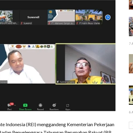
7 
6 
tate Indonesia (REI) menggandeng Kementerian Pekerjaan
Badan Penyelenggara Tabungan Perumahan Rakyat (BP