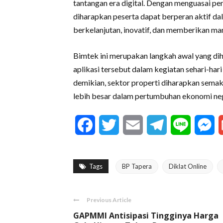
tantangan era digital. Dengan menguasai pen
diharapkan peserta dapat berperan aktif d
berkelanjutan, inovatif, dan memberikan ma
Bimtek ini merupakan langkah awal yang dih
aplikasi tersebut dalam kegiatan sehari-har
demikian, sektor properti diharapkan semak
lebih besar dalam pertumbuhan ekonomi neg
Facebook
Twitter
Email
Telegram
Line
M
Tags
BP Tapera
Diklat Online
Previous Article
GAPMMI Antisipasi Tingginya Harga