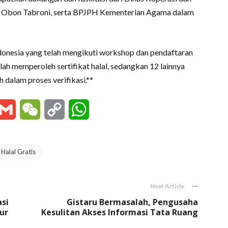
Obon Tabroni, serta BPJPH Kementerian Agama dalam
ndonesia yang telah mengikuti workshop dan pendaftaran
telah memperoleh sertifikat halal, sedangkan 12 lainnya
 dalam proses verifikasi.**
essenger
Gmail
WeChat
Copy
WhatsApp
Link
 Halal Gratis
Next Article
asi
Gistaru Bermasalah, Pengusaha
ur
Kesulitan Akses Informasi Tata Ruang