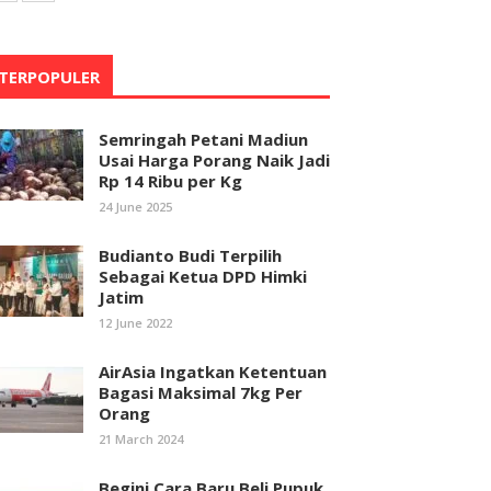
TERPOPULER
Semringah Petani Madiun
Usai Harga Porang Naik Jadi
Rp 14 Ribu per Kg
24 June 2025
Budianto Budi Terpilih
Sebagai Ketua DPD Himki
Jatim
12 June 2022
AirAsia Ingatkan Ketentuan
Bagasi Maksimal 7kg Per
Orang
21 March 2024
Begini Cara Baru Beli Pupuk