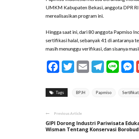
UMKM Kabupaten Bekasi, anggota DPR RI 
merealisasikan program ini.
Hingga saat ini, dari 80 anggota Papmiso I
sertifikasi halal, sebanyak 41 di antaranya 
masih menunggu verifikasi, dan sisanya masih
Facebook
Twitter
Email
Telegram
Line
M
Tags
BPJH
Papmiso
Sertifikat
Previous Article
GIPI Dorong Industri Pariwisata Eduk
Wisman Tentang Konservasi Borobud