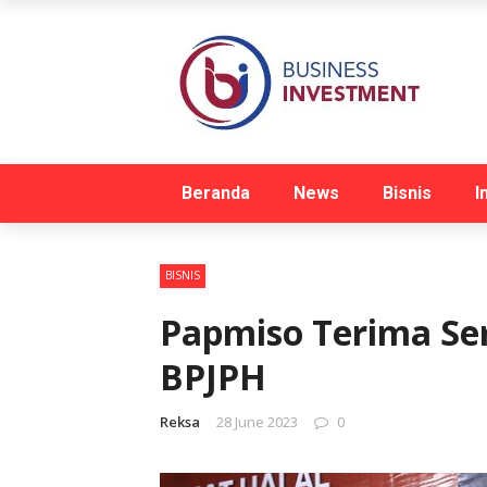
Beranda
News
Bisnis
I
BISNIS
Papmiso Terima Sert
BPJPH
Reksa
28 June 2023
0