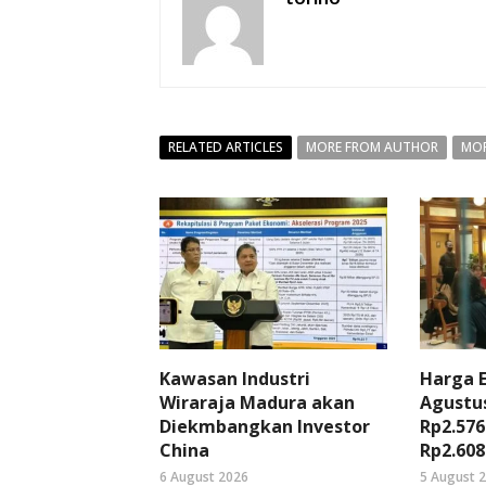
RELATED ARTICLES
MORE FROM AUTHOR
MOR
Kawasan Industri
Harga 
Wiraraja Madura akan
Agustus
Diekmbangkan Investor
Rp2.576
China
Rp2.608
6 August 2026
5 August 