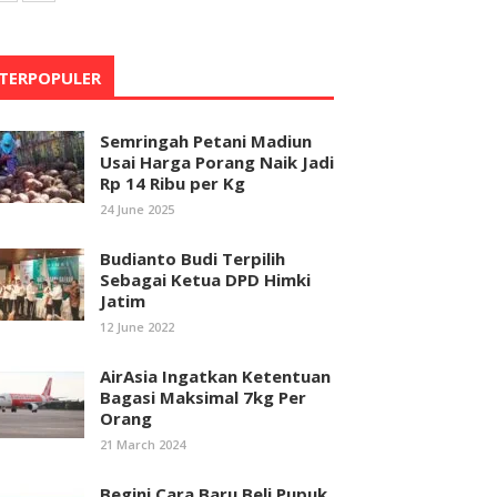
TERPOPULER
Semringah Petani Madiun
Usai Harga Porang Naik Jadi
Rp 14 Ribu per Kg
24 June 2025
Budianto Budi Terpilih
Sebagai Ketua DPD Himki
Jatim
12 June 2022
AirAsia Ingatkan Ketentuan
Bagasi Maksimal 7kg Per
Orang
21 March 2024
Begini Cara Baru Beli Pupuk