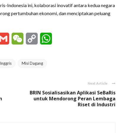
s-Indonesia ini, kolaborasi inovatif antara kedua negara
orong pertumbuhan ekonomi, dan menciptakan peluang
essenger
Gmail
WeChat
Copy
WhatsApp
Link
Inggris
Misi Dagang
Next Article
BRIN Sosialisasikan Aplikasi SeBaRis
n
untuk Mendorong Peran Lembaga
Riset di Industri