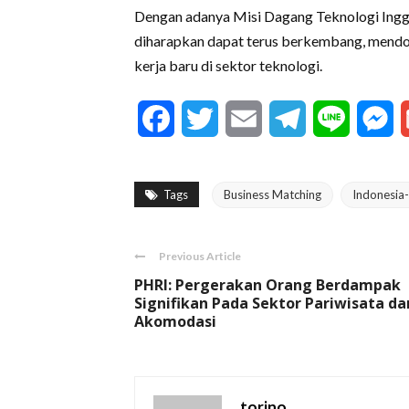
Dengan adanya Misi Dagang Teknologi Inggri
diharapkan dapat terus berkembang, mend
kerja baru di sektor teknologi.
Facebook
Twitter
Email
Telegram
Line
M
Tags
Business Matching
Indonesia-
Previous Article
PHRI: Pergerakan Orang Berdampak
Signifikan Pada Sektor Pariwisata da
Akomodasi
torino