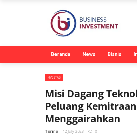
Beranda
News
Bisnis
I
INVESTASI
Misi Dagang Teknol
Peluang Kemitraan 
Menggairahkan
Torino
12 July 2023
0