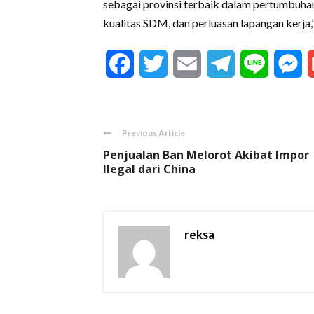
sebagai provinsi terbaik dalam pertumbuha
kualitas SDM, dan perluasan lapangan kerja,
Facebook
Twitter
Email
Telegram
Line
M
Previous Article
Penjualan Ban Melorot Akibat Impor
Ilegal dari China
reksa