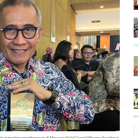
7 
6 
 saat menerima penghargaan di Mercure Hotel Grand Mirama Surabaya,