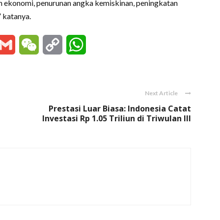
n ekonomi, penurunan angka kemiskinan, peningkatan
” katanya.
essenger
Gmail
WeChat
Copy
WhatsApp
Link
Next Article
Prestasi Luar Biasa: Indonesia Catat
Investasi Rp 1.05 Triliun di Triwulan III