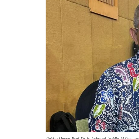
Rektor Unusa, Prof. Dr. Ir. Achmad Jazidie, M.Eng.,