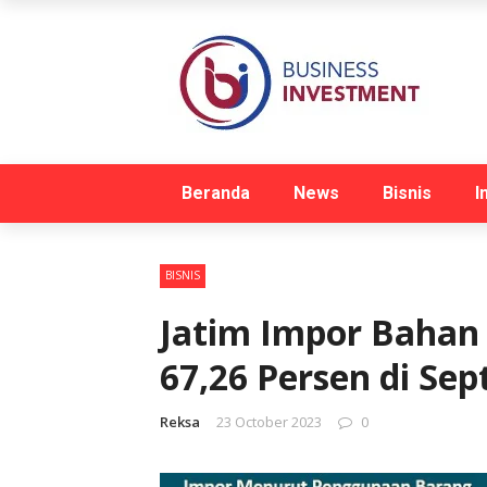
Beranda
News
Bisnis
I
BISNIS
Jatim Impor Bahan
67,26 Persen di Se
Reksa
23 October 2023
0