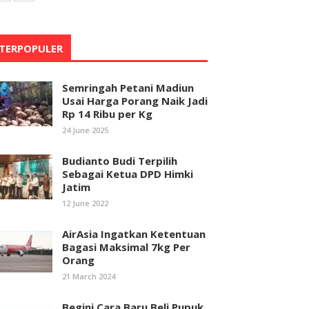
TERPOPULER
Semringah Petani Madiun
Usai Harga Porang Naik Jadi
Rp 14 Ribu per Kg
24 June 2025
Budianto Budi Terpilih
Sebagai Ketua DPD Himki
Jatim
12 June 2022
AirAsia Ingatkan Ketentuan
Bagasi Maksimal 7kg Per
Orang
21 March 2024
Begini Cara Baru Beli Pupuk