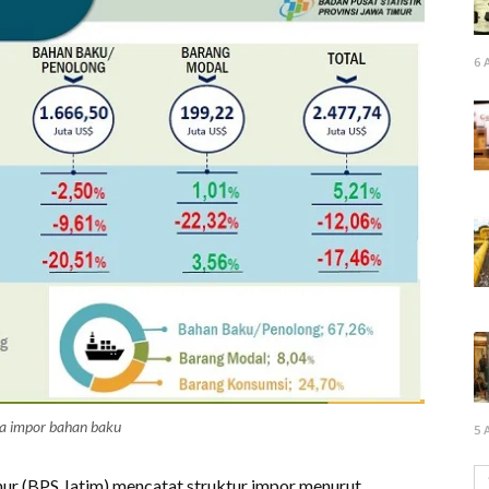
6 
a impor bahan baku
5 
mur (BPS Jatim) mencatat struktur impor menurut