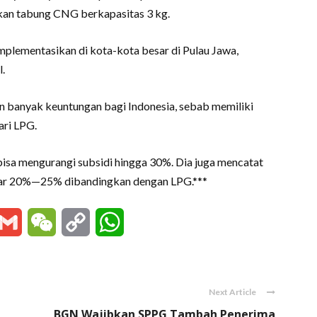
an tabung CNG berkapasitas 3 kg.
mplementasikan di kota-kota besar di Pulau Jawa,
.
 banyak keuntungan bagi Indonesia, sebab memiliki
ari LPG.
 bisa mengurangi subsidi hingga 30%. Dia juga mencatat
itar 20%—25% dibandingkan dengan LPG.***
essenger
Gmail
WeChat
Copy
WhatsApp
Link
Next Article
BGN Wajibkan SPPG Tambah Penerima