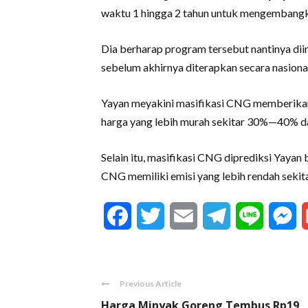
waktu 1 hingga 2 tahun untuk mengembangk
Dia berharap program tersebut nantinya dii
sebelum akhirnya diterapkan secara nasional
Yayan meyakini masifikasi CNG memberikan
harga yang lebih murah sekitar 30%—40% d
Selain itu, masifikasi CNG diprediksi Yayan
CNG memiliki emisi yang lebih rendah sek
Facebook
Twitter
Email
Telegram
Line
M
Previous Article
Harga Minyak Goreng Tembus Rp19