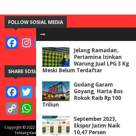
FOLLOW SOSIAL MEDIA
Facebook
Instagram
Twitter
YouTube
Jelang Ramadan,
Pertamina Izinkan
Warung Jual LPG 3 Kg
Meski Belum Terdaftar
SHARE SOSIAL MEDIA
Gudang Garam
Goyang, Harta Bos
Facebook
Twitter
Email
Telegram
Line
Messenger
Gmail
WeCha
Rokok Raib Rp 100
Triliun
Copy
WhatsApp
September 2023,
Link
Ekspor Jatim Naik
Copyright © 2022 BISNISdanINVEST.com. All rights reserved.
10,47 Persen
Tentang Kami
Redaksi
Pedoman Media Siber
Kontak Kami