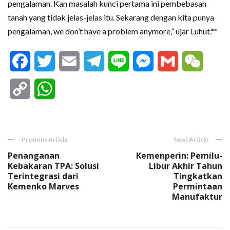
pengalaman. Kan masalah kunci pertama ini pembebasan
tanah yang tidak jelas-jelas itu. Sekarang dengan kita punya
pengalaman, we don’t have a problem anymore,” ujar Luhut.**
Facebook
Twitter
Email
Telegram
Line
Messenger
Gmail
WeCha
Copy
WhatsApp
Link
Previous Article
Next Article
Penanganan
Kemenperin: Pemilu-
Kebakaran TPA: Solusi
Libur Akhir Tahun
Terintegrasi dari
Tingkatkan
Kemenko Marves
Permintaan
Manufaktur