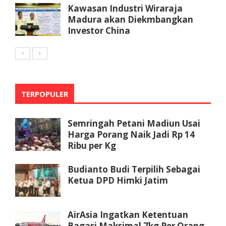
Kawasan Industri Wiraraja
Madura akan Diekmbangkan
Investor China
TERPOPULER
Semringah Petani Madiun Usai
Harga Porang Naik Jadi Rp 14
Ribu per Kg
Budianto Budi Terpilih Sebagai
Ketua DPD Himki Jatim
AirAsia Ingatkan Ketentuan
Bagasi Maksimal 7kg Per Orang