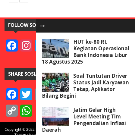
FOLLOW SOSIAL MEDIA
HUT ke-80 RI,
Facebook
Instagram
Twitter
YouTube
Kegiatan Operasional
Bank Indonesia Libur
18 Agustus 2025
SHARE SOSIAL MEDIA
Soal Tuntutan Driver
Status Jadi Karyawan
Tetap, Aplikator
Facebook
Twitter
Email
Telegram
Line
Messenger
Gmail
WeCha
Bilang Begini
Jatim Gelar High
Copy
WhatsApp
Level Meeting Tim
Pengendalian Inflasi
Link
Daerah
Copyright © 2022 BISNISdanINVEST.com. All rights reserved.
Tentang Kami
Redaksi
Pedoman Media Siber
Kontak Kami