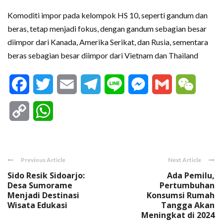
Komoditi impor pada kelompok HS 10, seperti gandum dan
beras, tetap menjadi fokus, dengan gandum sebagian besar
diimpor dari Kanada, Amerika Serikat, dan Rusia, sementara
beras sebagian besar diimpor dari Vietnam dan Thailand
Facebook
Twitter
Email
Telegram
Line
Messenger
Gmail
WeCha
Copy
WhatsApp
Link
Previous Article
Next Article
Sido Resik Sidoarjo:
Ada Pemilu,
Desa Sumorame
Pertumbuhan
Menjadi Destinasi
Konsumsi Rumah
Wisata Edukasi
Tangga Akan
Meningkat di 2024