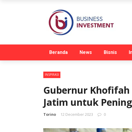
Beranda
News
Bisnis
I
INSPIRASI
Gubernur Khofifa
Jatim untuk Peni
Torino
12 December 2023
0