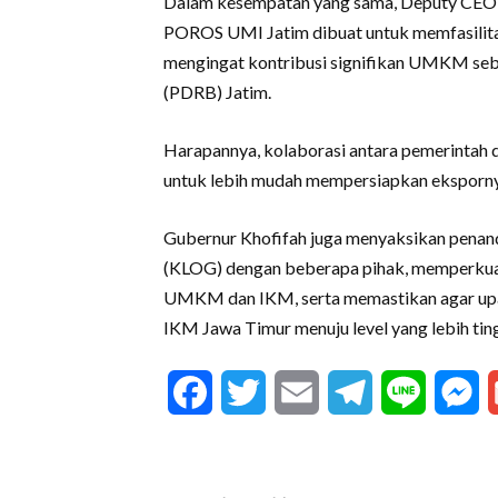
Dalam kesempatan yang sama, Deputy CEO K
POROS UMI Jatim dibuat untuk memfasilita
mengingat kontribusi signifikan UMKM seb
(PDRB) Jatim.
Harapannya, kolaborasi antara pemerintah
untuk lebih mudah mempersiapkan ekspornya
Gubernur Khofifah juga menyaksikan penand
(KLOG) dengan beberapa pihak, memperku
UMKM dan IKM, serta memastikan agar u
IKM Jawa Timur menuju level yang lebih ting
Facebook
Twitter
Email
Telegram
Line
M