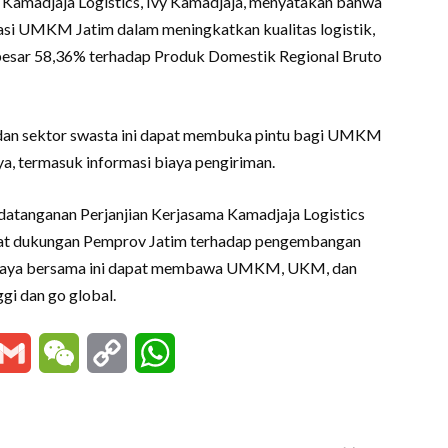
amadjaja Logistics, Ivy Kamadjaja, menyatakan bahwa
si UMKM Jatim dalam meningkatkan kualitas logistik,
esar 58,36% terhadap Produk Domestik Regional Bruto
 dan sektor swasta ini dapat membuka pintu bagi UMKM
, termasuk informasi biaya pengiriman.
atanganan Perjanjian Kerjasama Kamadjaja Logistics
at dukungan Pemprov Jatim terhadap pengembangan
paya bersama ini dapat membawa UMKM, UKM, dan
gi dan go global.
essenger
Gmail
WeChat
Copy
WhatsApp
Link