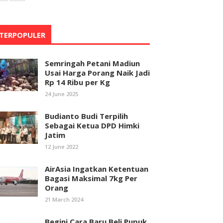
TERPOPULER
Semringah Petani Madiun
Usai Harga Porang Naik Jadi
Rp 14 Ribu per Kg
24 June 2025
Budianto Budi Terpilih
Sebagai Ketua DPD Himki
Jatim
12 June 2022
AirAsia Ingatkan Ketentuan
Bagasi Maksimal 7kg Per
Orang
21 March 2024
Begini Cara Baru Beli Pupuk