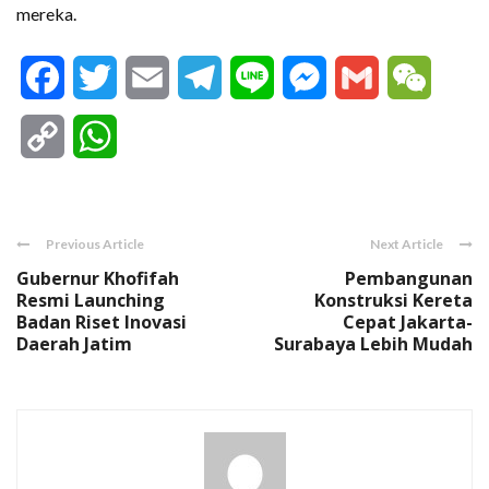
mereka.
Facebook
Twitter
Email
Telegram
Line
Messenger
Gmail
WeCha
Copy
WhatsApp
Link
Previous Article
Next Article
Gubernur Khofifah
Pembangunan
Resmi Launching
Konstruksi Kereta
Badan Riset Inovasi
Cepat Jakarta-
Daerah Jatim
Surabaya Lebih Mudah