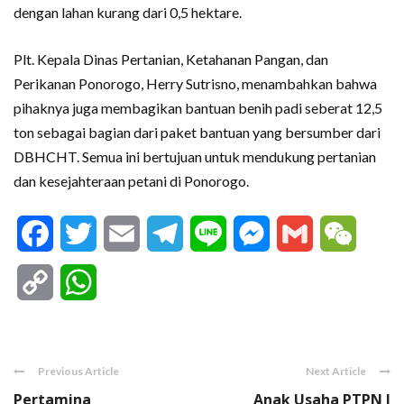
dengan lahan kurang dari 0,5 hektare.
Plt. Kepala Dinas Pertanian, Ketahanan Pangan, dan
Perikanan Ponorogo, Herry Sutrisno, menambahkan bahwa
pihaknya juga membagikan bantuan benih padi seberat 12,5
ton sebagai bagian dari paket bantuan yang bersumber dari
DBHCHT. Semua ini bertujuan untuk mendukung pertanian
dan kesejahteraan petani di Ponorogo.
Facebook
Twitter
Email
Telegram
Line
Messenger
Gmail
WeCha
Copy
WhatsApp
Link
Previous Article
Next Article
Pertamina
Anak Usaha PTPN I