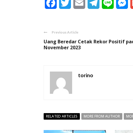
Facebook
Twitter
Email
Telegram
Line
M
Previous Article
Uang Beredar Cetak Rekor Positif pa
November 2023
torino
RELATED ARTICLES
MORE FROM AUTHOR
MOR