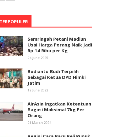
TERPOPULER
Semringah Petani Madiun
Usai Harga Porang Naik Jadi
Rp 14 Ribu per Kg
24 June 2025
Budianto Budi Terpilih
Sebagai Ketua DPD Himki
Jatim
12 June 2022
AirAsia Ingatkan Ketentuan
Bagasi Maksimal 7kg Per
Orang
21 March 2024
Begini Cara Baru Beli Pupuk