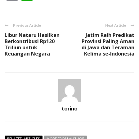
Link
Previous Article
Next Article
Libur Nataru Hasilkan
Jatim Raih Predikat
Berkontribusi Rp120
Provinsi Paling Aman
Triliun untuk
di Jawa dan Teraman
Keuangan Negara
Kelima se-Indonesia
torino
RELATED ARTICLES
MORE FROM AUTHOR