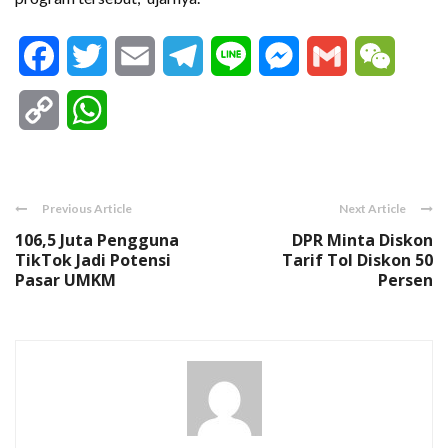
Facebook
Twitter
Email
Telegram
Line
Messenger
Gmail
WeCha
Copy
WhatsApp
Link
Previous Article
Next Article
106,5 Juta Pengguna
DPR Minta Diskon
TikTok Jadi Potensi
Tarif Tol Diskon 50
Pasar UMKM
Persen