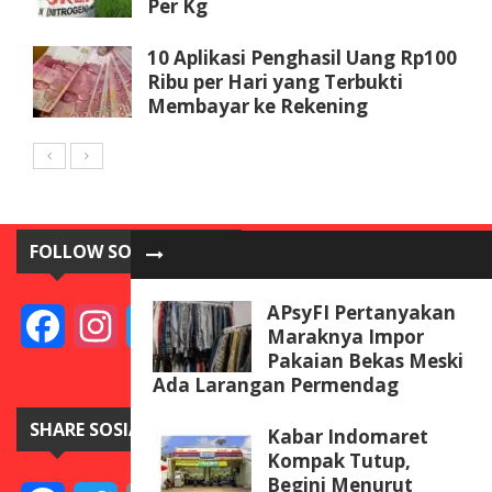
Per Kg
10 Aplikasi Penghasil Uang Rp100
Ribu per Hari yang Terbukti
Membayar ke Rekening
FOLLOW SOSIAL MEDIA
APsyFI Pertanyakan
Facebook
Instagram
Twitter
YouTube
Maraknya Impor
Pakaian Bekas Meski
Ada Larangan Permendag
SHARE SOSIAL MEDIA
Kabar Indomaret
Kompak Tutup,
Begini Menurut