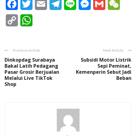
Facebook
Twitter
Email
Telegram
Line
Messenger
Gmail
WeCha
Copy
WhatsApp
Link
Previous Article
Next Article
Dinkopdag Surabaya
Subsidi Motor Listrik
Bakal Latih Pedagang
Sepi Peminat,
Pasar Grosir Berjualan
Kemenperin Sebut Jadi
Melalui Live TikTok
Beban
Shop