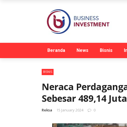
Beranda
News
Bisnis
I
BISNIS
Neraca Perdagangan
Sebesar 489,14 Juta
Reksa
15 January 2024
0