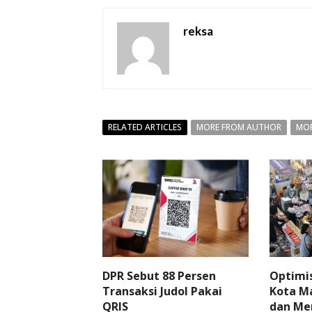
reksa
RELATED ARTICLES
MORE FROM AUTHOR
MOR
DPR Sebut 88 Persen
Optimi
Transaksi Judol Pakai
Kota Ma
QRIS
dan Me