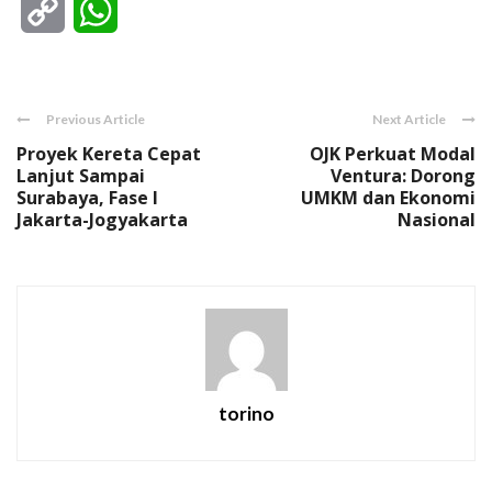
Copy
WhatsApp
Link
Previous Article
Next Article
Proyek Kereta Cepat
OJK Perkuat Modal
Lanjut Sampai
Ventura: Dorong
Surabaya, Fase I
UMKM dan Ekonomi
Jakarta-Jogyakarta
Nasional
torino