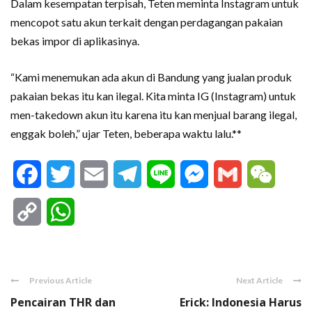
Dalam kesempatan terpisah, Teten meminta Instagram untuk
mencopot satu akun terkait dengan perdagangan pakaian
bekas impor di aplikasinya.
“Kami menemukan ada akun di Bandung yang jualan produk
pakaian bekas itu kan ilegal. Kita minta IG (Instagram) untuk
men-takedown akun itu karena itu kan menjual barang ilegal,
enggak boleh,” ujar Teten, beberapa waktu lalu.**
Facebook
Twitter
Email
Telegram
Line
Messenger
Gmail
WeCha
Copy
WhatsApp
Link
Previous Article
Next Article
Pencairan THR dan
Erick: Indonesia Harus