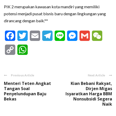
PIK 2 merupakan kawasan kota mandiri yang memiliki
potensi menjadi pusat bisnis baru dengan lingkungan yang
dirancang dengan baik.**
Facebook
Twitter
Email
Telegram
Line
Messenger
Gmail
WeCha
Copy
WhatsApp
Link
Previous Article
Next Article
Menteri Teten Angkat
Kian Bebani Rakyat,
Tangan Soal
Dirjen Migas
Penyelundupan Baju
Isyaratkan Harga BBM
Bekas
Nonsubsidi Segera
Naik