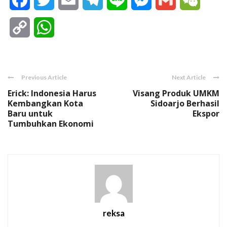
Facebook
Twitter
Email
Telegram
Line
Messenger
Gmail
WeCha
Copy
WhatsApp
Link
Previous Article
Next Article
Erick: Indonesia Harus
Visang Produk UMKM
Kembangkan Kota
Sidoarjo Berhasil
Baru untuk
Ekspor
Tumbuhkan Ekonomi
reksa